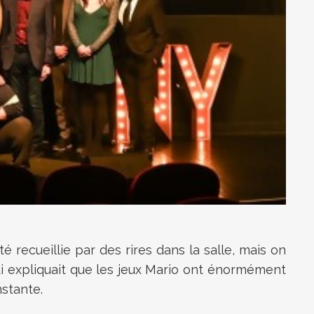
 recueillie par des rires dans la salle, mais on
ui expliquait que les jeux Mario ont énormément
nstante.