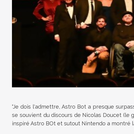
"Je dois l'admettre, Astro Bot a presque surpas
se souvient du discours de Nicolas Doucet (le 
inspiré Astro BOt et sutout Nintendo a montré l