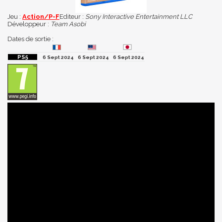
Jeu :
Action/P-F
Editeur :
Sony Interactive Entertainment LLC
Développeur :
Team Asobi
Dates de sortie :
6 Sept 2024
6 Sept 2024
6 Sept 2024