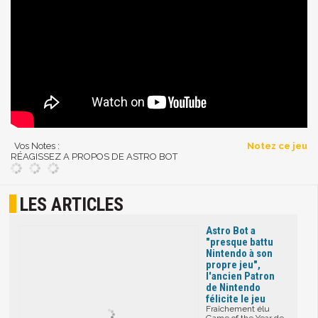
Vos Notes :
Notez ce jeu
RÉAGISSEZ A PROPOS DE ASTRO BOT
LES ARTICLES
Astro Bot a
"presque battu
Nintendo à son
propre jeu",
l'ancien Patron
de Nintendo
félicite le jeu
Fraîchement élu