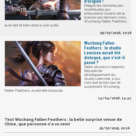
d'origine !
Malgré les nombreuses
incertitudes qui
entouraient l'avenir de la
licence ces derniers mois,
Wuchang Fallen Feathers
aura bel et bien droit à une suite.
29/07/2026, 10:18
Wuchang Fallen
Feathers : le studio
Leenzee aurait été
disloqué, que s'est-il
passé ?
Selon plusieurs rapports,
l’équipe de
développement du
studio Leenzee, à qui
l'ont doit le très bon et
surprenant Wuchang
Fallen Feathers, aurait été dissoute.
14/04/2026, 14:41
Test Wuchang Fallen Feathers : la belle surprise venue de
Chine, que personne n'a vu venir
25/07/2025, 20:16