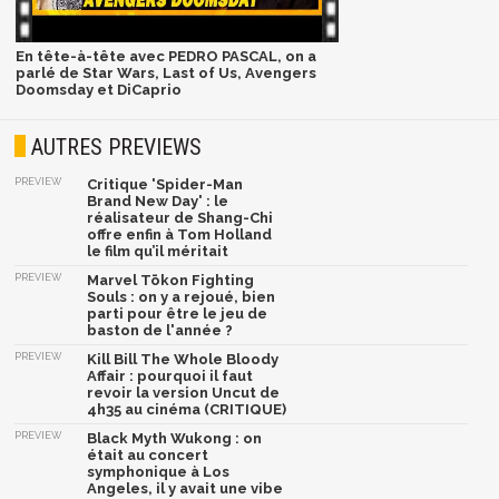
En tête-à-tête avec PEDRO PASCAL, on a
parlé de Star Wars, Last of Us, Avengers
Doomsday et DiCaprio
AUTRES PREVIEWS
PREVIEW
Critique 'Spider-Man
Brand New Day' : le
réalisateur de Shang-Chi
offre enfin à Tom Holland
le film qu’il méritait
PREVIEW
Marvel Tōkon Fighting
Souls : on y a rejoué, bien
parti pour être le jeu de
baston de l'année ?
PREVIEW
Kill Bill The Whole Bloody
Affair : pourquoi il faut
revoir la version Uncut de
4h35 au cinéma (CRITIQUE)
PREVIEW
Black Myth Wukong : on
était au concert
symphonique à Los
Angeles, il y avait une vibe