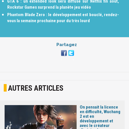
GTA 6 : un extended look sera diffusé sur Netflix fin août,
Rockstar Games surprend la planète jeu vidéo
Phantom Blade Zero : le développement est bouclé, rendez-
vous la semaine prochaine pour du très lourd
Partagez
AUTRES ARTICLES
On pensait la licence
en difficulté, Wuchang
2 est en
développement et
avec le créateur