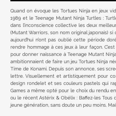
Quand on évoque les Tortues Ninja en jeux vid
1989 et le Teenage Mutant Ninja Turtles : Turt
dans l’inconscience collective les deux meille
(Mutant Warriors, son nom original japonais) si
aujourd’hui n’ont pas oublié cette période dor
rendre hommage à ces jeux à leur façon. C’est
pour donner naissance à Teenage Mutant Ninja 
ambitionnaient de faire un jeu Tortues Ninja néo
Time de Konami. Depuis son annonce, ses screensh
lettre. Visuellement et artistiquement pour 
design rondelet et ses couleurs pastels qui ra
Games a même opté pour le choix du rendu en p
ou le récent Astérix & Obélix : Baffez-les Tous
jeune génération, sans doute un peu moins. Mai