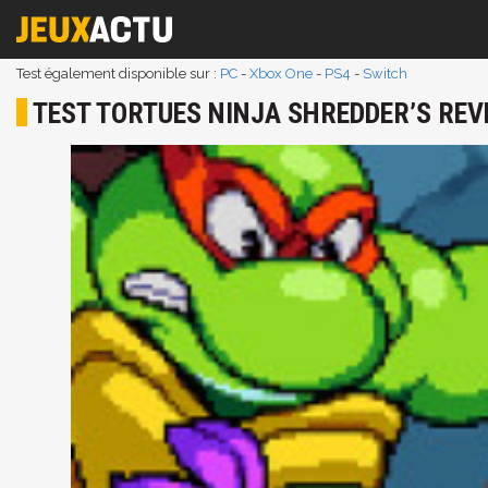
Test également disponible sur :
PC
-
Xbox One
-
PS4
-
Switch
TEST TORTUES NINJA SHREDDER’S REVE