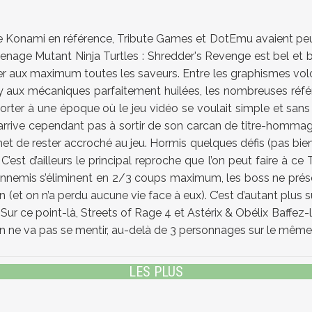
de Konami en référence, Tribute Games et DotEmu avaient peu 
Teenage Mutant Ninja Turtles : Shredder's Revenge est bel et
r aux maximum toutes les saveurs. Entre les graphismes volon
y aux mécaniques parfaitement huilées, les nombreuses référ
sporter à une époque où le jeu vidéo se voulait simple et san
ive cependant pas à sortir de son carcan de titre-hommage, 
et de rester accroché au jeu. Hormis quelques défis (pas bien
 C’est d’ailleurs le principal reproche que l’on peut faire à 
ennemis s’éliminent en 2/3 coups maximum, les boss ne prése
et on n’a perdu aucune vie face à eux). C’est d’autant plus sur
 Sur ce point-là, Streets of Rage 4 et Astérix & Obélix Baffe
on ne va pas se mentir, au-delà de 3 personnages sur le même écr
LES PLUS