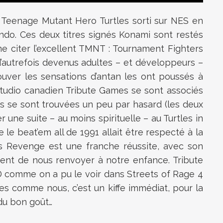
e Teenage Mutant Hero Turtles sorti sur NES en
endo. Ces deux titres signés Konami sont restés
me citer l’excellent TMNT : Tournament Fighters
 d’autrefois devenus adultes – et développeurs –
rouver les sensations d’antan les ont poussés à
studio canadien Tribute Games se sont associés
s se sont trouvées un peu par hasard (les deux
 une suite – au moins spirituelle – au Turtles in
 le beat’em all de 1991 allait être respecté à la
's Revenge est une franche réussite, avec son
ement de nous renvoyer à notre enfance. Tribute
D comme on a pu le voir dans Streets of Rage 4
res comme nous, c’est un kiffe immédiat, pour la
 du bon goût…