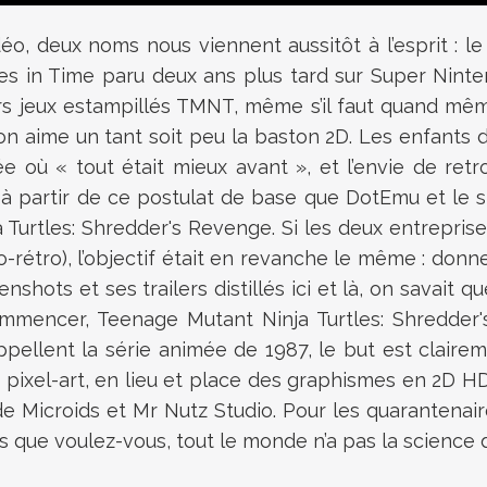
éo, deux noms nous viennent aussitôt à l’esprit : l
les in Time paru deux ans plus tard sur Super Nint
urs jeux estampillés TMNT, même s’il faut quand mê
 on aime un tant soit peu la baston 2D. Les enfants
ée où « tout était mieux avant », et l’envie de ret
 à partir de ce postulat de base que DotEmu et le 
Turtles: Shredder's Revenge. Si les deux entreprise
-rétro), l’objectif était en revanche le même : donner
ots et ses trailers distillés ici et là, on savait que
commencer, Teenage Mutant Ninja Turtles: Shredder
ppellent la série animée de 1987, le but est clair
ixel-art, en lieu et place des graphismes en 2D H
 de Microids et Mr Nutz Studio. Pour les quarantenai
s que voulez-vous, tout le monde n’a pas la science