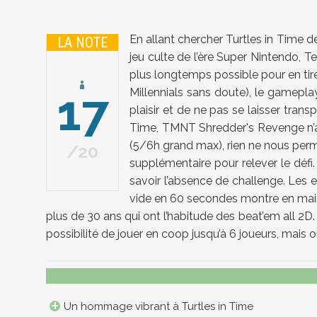
En allant chercher Turtles in Time 
LA NOTE
jeu culte de l’ère Super Nintendo, 
plus longtemps possible pour en tire
17
Millennials sans doute), le gamepla
plaisir et de ne pas se laisser tran
Time, TMNT Shredder's Revenge n’arr
(5/6h grand max), rien ne nous perm
20
supplémentaire pour relever le défi.
savoir l’absence de challenge. Les 
vide en 60 secondes montre en main (
plus de 30 ans qui ont l’habitude des beat’em all 2D.
possibilité de jouer en coop jusqu’à 6 joueurs, mais 
Un hommage vibrant à Turtles in Time