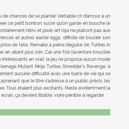
de chances de se planter. Véritable cri d’amour à un
 bien ce petit bonbon sucré qu’on garde en bouche le
tairement rétro et pixel-art (qui ne plairont pas aux
ences et autres easter eggs, difficile de bouder son
s prise de tête. Remake à peine déguisé de Turtles in
en allant plus loin. Car une fois l’aventure bouclée
 intéressants en vrai), le jeu ne propose aucun mode
ce Teenage Mutant Ninja Turtles Shredder's Revenge, à
ntent aucune difficulté avec une barre de vie qui se
prenant que le titre s’adresse à un public précis, les
z-les Tous étaient plus excitants. Reste évidemment la
an, ça devient illisible, voire pénible à regarder.