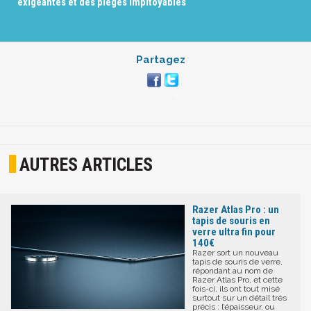
exigeantes et des pièges impitoyables
Partagez
AUTRES ARTICLES
Razer Atlas Pro : un
tapis de souris en
verre ultra fin pour
140€
Razer sort un nouveau
tapis de souris de verre,
répondant au nom de
Razer Atlas Pro, et cette
fois-ci, ils ont tout misé
surtout sur un détail très
précis : l’épaisseur, ou