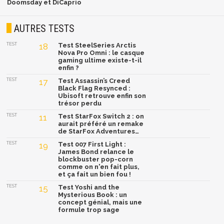
Doomsday et DiCaprio
AUTRES TESTS
TEST
18
Test SteelSeries Arctis
Nova Pro Omni : le casque
gaming ultime existe-t-il
enfin ?
TEST
17
Test Assassin’s Creed
Black Flag Resynced :
Ubisoft retrouve enfin son
trésor perdu
TEST
11
Test StarFox Switch 2 : on
aurait préféré un remake
de StarFox Adventures…
TEST
19
Test 007 First Light :
James Bond relance le
blockbuster pop-corn
comme on n'en fait plus,
et ça fait un bien fou !
TEST
15
Test Yoshi and the
Mysterious Book : un
concept génial, mais une
formule trop sage