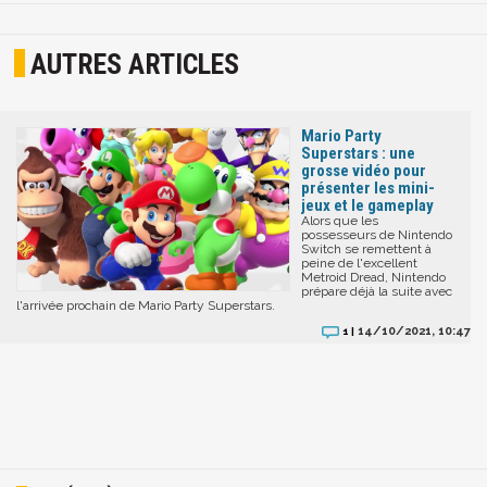
AUTRES ARTICLES
Mario Party
Superstars : une
grosse vidéo pour
présenter les mini-
jeux et le gameplay
Alors que les
possesseurs de Nintendo
Switch se remettent à
peine de l'excellent
Metroid Dread, Nintendo
prépare déjà la suite avec
l'arrivée prochain de Mario Party Superstars.
14/10/2021, 10:47
1 |