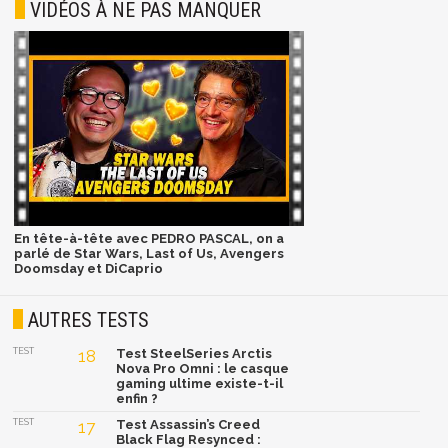
VIDÉOS À NE PAS MANQUER
En tête-à-tête avec PEDRO PASCAL, on a
parlé de Star Wars, Last of Us, Avengers
Doomsday et DiCaprio
AUTRES TESTS
TEST
18
Test SteelSeries Arctis
Nova Pro Omni : le casque
gaming ultime existe-t-il
enfin ?
TEST
17
Test Assassin’s Creed
Black Flag Resynced :