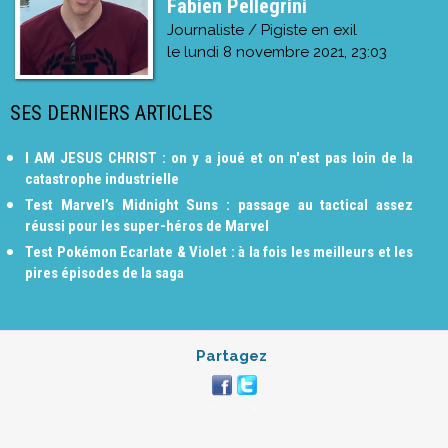
Fabien Pellegrini
Journaliste / Pigiste en exil
le
lundi 8 novembre 2021, 23:03
SES DERNIERS ARTICLES
I AM JESUS CHRIST : on y a joué et on n'est pas loin de la
catastrophe industrielle
Test Marvel’s Midnight Suns : passage au tactical assez
réussi pour les super-héros de Marvel
Test Pokémon Ecarlate & Violet : à la fois les meilleurs et les
pires épisodes de la saga
Partagez