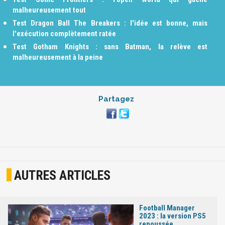
malheureusement tout
Test Dragon Ball The Breakers : l'idée est bonne, mais
l'exécution complètement ratée
Test Gotham Knights : sans Batman, la relève est
malheureusement à la peine
Partagez
AUTRES ARTICLES
Football Manager
2023 : la version PS5
repoussée