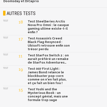
Doomsday et DiCaprio
AUTRES TESTS
TEST
18
Test SteelSeries Arctis
Nova Pro Omni : le casque
gaming ultime existe-t-il
enfin ?
TEST
17
Test Assassin’s Creed
Black Flag Resynced :
Ubisoft retrouve enfin son
trésor perdu
TEST
11
Test StarFox Switch 2 : on
aurait préféré un remake
de StarFox Adventures…
TEST
19
Test 007 First Light :
James Bond relance le
blockbuster pop-corn
comme on n'en fait plus,
et ça fait un bien fou !
TEST
15
Test Yoshi and the
Mysterious Book : un
concept génial, mais une
formule trop sage