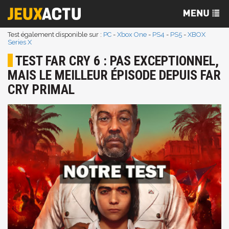
Test également disponible sur :
PC
-
Xbox One
-
PS4
-
PS5
-
XBOX
Series X
TEST FAR CRY 6 : PAS EXCEPTIONNEL,
MAIS LE MEILLEUR ÉPISODE DEPUIS FAR
CRY PRIMAL