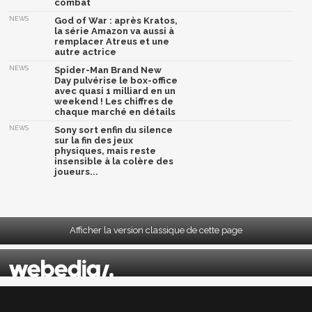
combat
NEWS
God of War : après Kratos,
la série Amazon va aussi à
remplacer Atreus et une
autre actrice
NEWS
Spider-Man Brand New
Day pulvérise le box-office
avec quasi 1 milliard en un
weekend ! Les chiffres de
chaque marché en détails
NEWS
Sony sort enfin du silence
sur la fin des jeux
physiques, mais reste
insensible à la colère des
joueurs...
Afficher la version classique de cette page
Mentions légales
|
CGU
|
CGV
|
Politique données personnelles
|
Cookies
|
Préférences cookies
|
Contacts