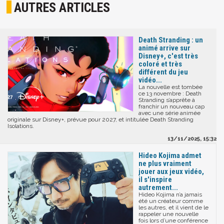
AUTRES ARTICLES
Death Stranding : un
animé arrive sur
Disney+, c'est très
coloré et très
différent du jeu
vidéo...
La nouvelle est tombée
ce 13 novembre : Death
Stranding s’apprête à
franchir un nouveau cap
avec une série animée
originale sur Disney+, prévue pour 2027, et intitulée Death Stranding
Isolations.
13/11/2025, 15:32
Hideo Kojima admet
ne plus vraiment
jouer aux jeux vidéo,
il s'inspire
autrement...
Hideo Kojima n’a jamais
été un créateur comme
les autres, et il vient de le
rappeler une nouvelle
fois lors d’une conférence