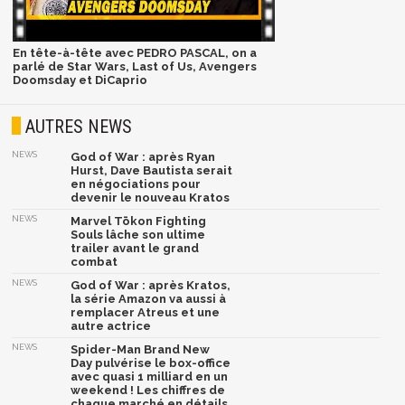
En tête-à-tête avec PEDRO PASCAL, on a
parlé de Star Wars, Last of Us, Avengers
Doomsday et DiCaprio
AUTRES NEWS
NEWS
God of War : après Ryan
Hurst, Dave Bautista serait
en négociations pour
devenir le nouveau Kratos
NEWS
Marvel Tōkon Fighting
Souls lâche son ultime
trailer avant le grand
combat
NEWS
God of War : après Kratos,
la série Amazon va aussi à
remplacer Atreus et une
autre actrice
NEWS
Spider-Man Brand New
Day pulvérise le box-office
avec quasi 1 milliard en un
weekend ! Les chiffres de
chaque marché en détails