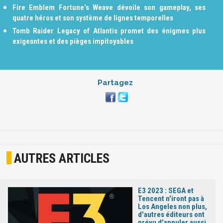
Fire Emblem Fortune's Weave dévoile son gameplay, ses
quatre héros et son système de lignes temporelles
Tomb Raider Legacy of Atlantis promet des énigmes plus
exigeantes et des pièges impitoyables
Partagez
AUTRES ARTICLES
E3 2023 : SEGA et
Tencent n'iront pas à
Los Angeles non plus,
d'autres éditeurs ont
prévu d'annuler aussi