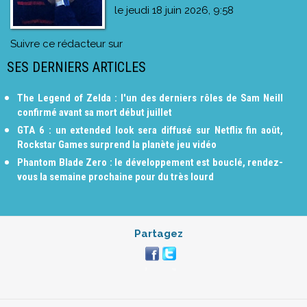
le
jeudi 18 juin 2026, 9:58
Suivre ce rédacteur sur
SES DERNIERS ARTICLES
The Legend of Zelda : l'un des derniers rôles de Sam Neill
confirmé avant sa mort début juillet
GTA 6 : un extended look sera diffusé sur Netflix fin août,
Rockstar Games surprend la planète jeu vidéo
Phantom Blade Zero : le développement est bouclé, rendez-
vous la semaine prochaine pour du très lourd
Partagez