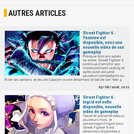
AUTRES ARTICLES
Street Fighter 6 :
Yasmine est
disponible, voici une
nouvelle vidéo de son
gameplay
Presque trois ans après
sa sortie, Street Fighter 6
continue d'enrichir son
impressionnant casting et
après avoir accueilli
plusieurs combattants au
fil de ses saisons, le jeu de Capcom ouvre désormais le bal de son Year 4.
03/08/2026, 10:11
Street Fighter 6 :
Ingrid est enfin
disponible, nouvelle
vidéo de gameplay
Teasé et présenté depuis
plusieurs mois, le
personnage d'Ingrid pour
Street Fighter 6 est
désormais disponible à