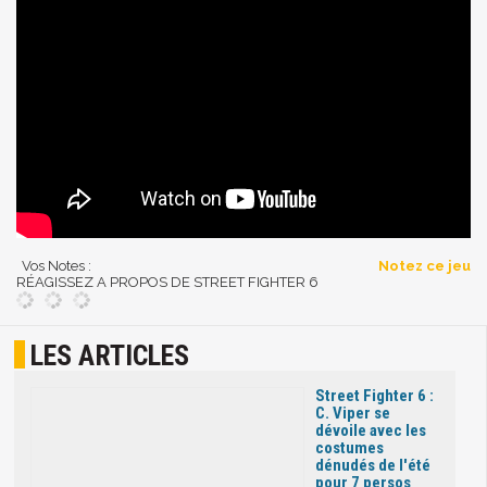
Vos Notes :
Notez ce jeu
RÉAGISSEZ A PROPOS DE STREET FIGHTER 6
LES ARTICLES
Street Fighter 6 :
C. Viper se
dévoile avec les
costumes
dénudés de l'été
pour 7 persos