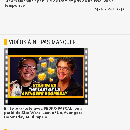
Steam Machine : pénurie de RAM et prix en hausse, Valve
temporise
05/02/2026, 12:51
VIDÉOS À NE PAS MANQUER
En tête-à-tête avec PEDRO PASCAL, on a
parlé de Star Wars, Last of Us, Avengers
Doomsday et DiCaprio