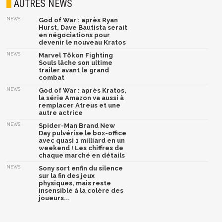
AUTRES NEWS
NEWS
God of War : après Ryan
Hurst, Dave Bautista serait
en négociations pour
devenir le nouveau Kratos
NEWS
Marvel Tōkon Fighting
Souls lâche son ultime
trailer avant le grand
combat
NEWS
God of War : après Kratos,
la série Amazon va aussi à
remplacer Atreus et une
autre actrice
NEWS
Spider-Man Brand New
Day pulvérise le box-office
avec quasi 1 milliard en un
weekend ! Les chiffres de
chaque marché en détails
NEWS
Sony sort enfin du silence
sur la fin des jeux
physiques, mais reste
insensible à la colère des
joueurs...