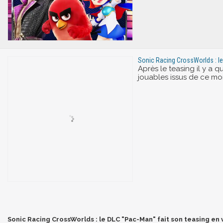
Sonic Racing CrossWorlds : l
Après le teasing il y a 
jouables issus de ce mo
Sonic Racing CrossWorlds : le DLC "Pac-Man" fait son teasing en