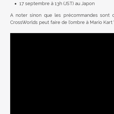
17 septembre à 13h (JST) au Japon
A noter sinon que les précommandes sont déj
CrossWorlds peut faire de l'ombre à Mario Kart