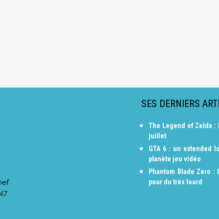
SES DERNIERS ART
The Legend of Zelda : 
juillet
GTA 6 : un extended lo
planète jeu vidéo
Phantom Blade Zero : 
hef
pour du très lourd
:47