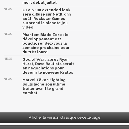
mort début juillet
NEWS
GTA 6 : un extended look
sera diffusé sur Netflix fin
août, Rockstar Games
surprend la planète jeu
vidéo
NEWS
Phantom Blade Zero : le
développement est
bouclé, rendez-vous la
semaine prochaine pour
du très lourd
NEWS
God of War : après Ryan
Hurst, Dave Bautista serait
en négociations pour
devenir le nouveau Kratos
NEWS
Marvel Tōkon Fighting
Souls lâche son ultime
trailer avant le grand
combat
Afficher la version classique de cette page