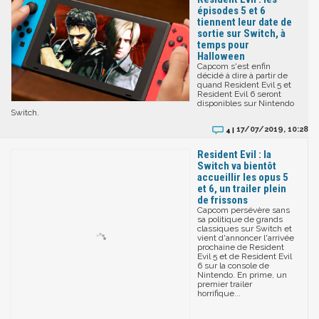
épisodes 5 et 6
tiennent leur date de
sortie sur Switch, à
temps pour
Halloween
Capcom s'est enfin
décidé à dire à partir de
quand Resident Evil 5 et
Resident Evil 6 seront
disponibles sur Nintendo
Switch.
17/07/2019, 10:28
4 |
Resident Evil : la
Switch va bientôt
accueillir les opus 5
et 6, un trailer plein
de frissons
Capcom persévère sans
sa politique de grands
classiques sur Switch et
vient d'annoncer l'arrivée
prochaine de Resident
Evil 5 et de Resident Evil
6 sur la console de
Nintendo. En prime, un
premier trailer
horrifique...