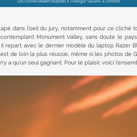
Les clichés étaient exposés à Trafalgar Square, à Londres
 tapé dans l'oeil du jury, notamment pour ce cliché t
l contemplant Monument Valley, sans doute le pays
l repart avec le dernier modèle du laptop Razer Bla
st de loin la plus réussie, même si les photos de 
n'y a qu'un seul gagnant. Pour le plaisir, voici l'ens