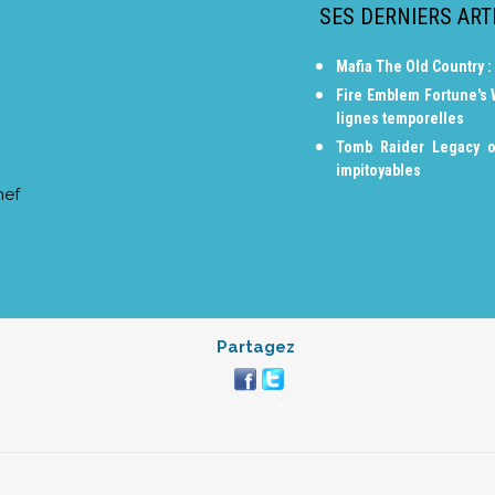
SES DERNIERS ART
Mafia The Old Country :
Fire Emblem Fortune's
lignes temporelles
Tomb Raider Legacy o
impitoyables
hef
Partagez