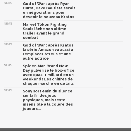
NEWS
God of War : après Ryan
Hurst, Dave Bautista serait
en négociations pour
devenir le nouveau Kratos
NEWS
Marvel Tōkon Fighting
Souls lâche son ultime
trailer avant le grand
combat
NEWS
God of War : après Kratos,
la série Amazon va aussi à
remplacer Atreus et une
autre actrice
NEWS
Spider-Man Brand New
Day pulvérise le box-office
avec quasi 1 milliard en un
weekend ! Les chiffres de
chaque marché en détails
NEWS
Sony sort enfin du silence
sur la fin des jeux
physiques, mais reste
insensible à la colère des
joueurs...