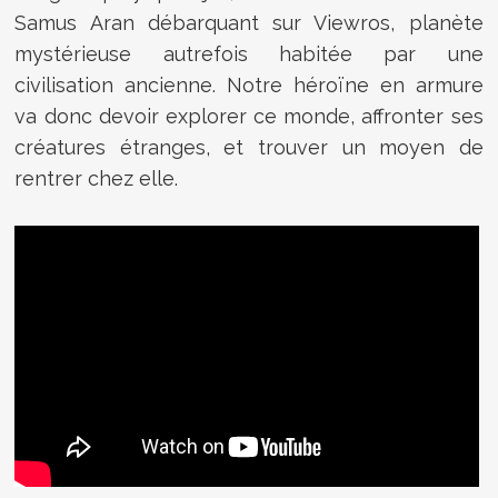
Samus Aran débarquant sur Viewros, planète
mystérieuse autrefois habitée par une
civilisation ancienne. Notre héroïne en armure
va donc devoir explorer ce monde, affronter ses
créatures étranges, et trouver un moyen de
rentrer chez elle.