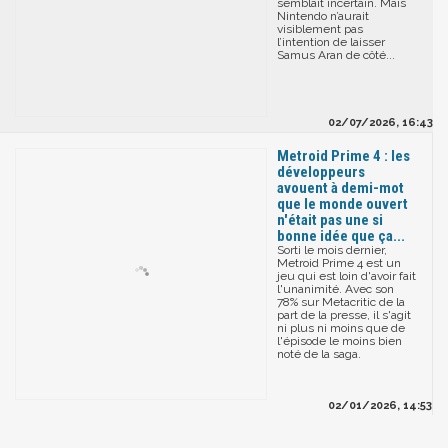
semblait incertain. Mais
Nintendo n’aurait
visiblement pas
l’intention de laisser
Samus Aran de côté...
02/07/2026, 16:43
Metroid Prime 4 : les
développeurs
avouent à demi-mot
que le monde ouvert
n'était pas une si
bonne idée que ça...
Sorti le mois dernier,
Metroid Prime 4 est un
jeu qui est loin d'avoir fait
l'unanimité. Avec son
78% sur Metacritic de la
part de la presse, il s'agit
ni plus ni moins que de
l'épisode le moins bien
noté de la saga.
02/01/2026, 14:53