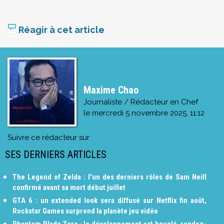
Réagir à cet article
Maxime Chao
Journaliste / Rédacteur en Chef
le
mercredi 5 novembre 2025, 11:12
Suivre ce rédacteur sur
SES DERNIERS ARTICLES
The Legend of Zelda : l'un des derniers rôles de Sam Neill
confirmé avant sa mort début juillet
GTA 6 : un extended look sera diffusé sur Netflix fin août,
Rockstar Games surprend la planète jeu vidéo