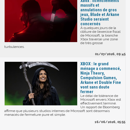
Xbox : licenciements
massifs et
annulations de gros
jeux, Blade et Arkane
Studio seraient
concernés
À quelques jours de la
clôture de l’exercice fiscal
de Microsoft, la branche
Xbox traverse une zone
de très grosse
turbulences.
01/07/2026, 09:45
XBOX : le grand
ménage a commencé,
Ninja Theory,
Compulsion Games,
Arkane et Double Fine
vont sans doute
fermer
Le délai de tolérance de
Microsoft envers Xbox est
effectivement terminé.
Un rapport de Bloomberg
affirme que plusieurs studios internes de Microsoft sont désormais
menacés de fermeture pure et simple.
16/06/2026, 05:55