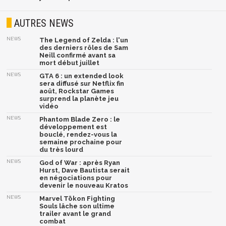
AUTRES NEWS
NEWS
The Legend of Zelda : l'un
des derniers rôles de Sam
Neill confirmé avant sa
mort début juillet
NEWS
GTA 6 : un extended look
sera diffusé sur Netflix fin
août, Rockstar Games
surprend la planète jeu
vidéo
NEWS
Phantom Blade Zero : le
développement est
bouclé, rendez-vous la
semaine prochaine pour
du très lourd
NEWS
God of War : après Ryan
Hurst, Dave Bautista serait
en négociations pour
devenir le nouveau Kratos
NEWS
Marvel Tōkon Fighting
Souls lâche son ultime
trailer avant le grand
combat