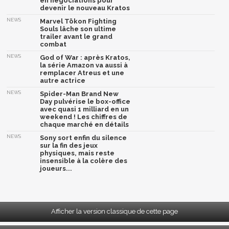
en négociations pour
devenir le nouveau Kratos
NEWS
Marvel Tōkon Fighting
Souls lâche son ultime
trailer avant le grand
combat
NEWS
God of War : après Kratos,
la série Amazon va aussi à
remplacer Atreus et une
autre actrice
NEWS
Spider-Man Brand New
Day pulvérise le box-office
avec quasi 1 milliard en un
weekend ! Les chiffres de
chaque marché en détails
NEWS
Sony sort enfin du silence
sur la fin des jeux
physiques, mais reste
insensible à la colère des
joueurs...
Afficher la version classique de cette page