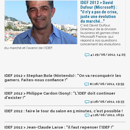
IDEF 2012 > David
Dufour (Microsoft) :
"il n'y a pas de crise,
juste une évolution
du marché..."
C'est David Dufour,
Directeur de la division
business et games chez
Microsoft France, qui
répond à nos questions
concernant les évolutions
du marché et l'avenir de l'IDEF.
29/06/2012, 14:03
4 |
IDEF 2012 > Stephan Bole (Nintendo) : "On va reconquérir les
gamers. Faites-nous confiance !"
28/06/2012, 19:55
8 |
IDEF 2012 > Philippe Cardon (Sony) : "L'IDEF doit continuer
d'exister !"
28/06/2012, 19:33
3 |
IDEF 2012 : faire le tour du salon en 5 minutes, c'est possible !
28/06/2012, 18:51
4 |
IDEF 2012 > Jean-Claude Larue : "il faut repenser l'IDEF !"