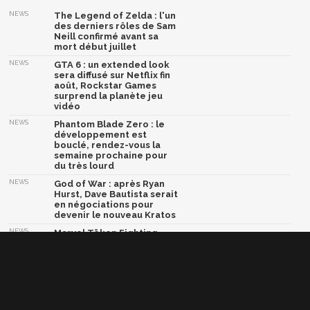
NEWS
The Legend of Zelda : l'un
des derniers rôles de Sam
Neill confirmé avant sa
mort début juillet
NEWS
GTA 6 : un extended look
sera diffusé sur Netflix fin
août, Rockstar Games
surprend la planète jeu
vidéo
NEWS
Phantom Blade Zero : le
développement est
bouclé, rendez-vous la
semaine prochaine pour
du très lourd
NEWS
God of War : après Ryan
Hurst, Dave Bautista serait
en négociations pour
devenir le nouveau Kratos
NEWS
Marvel Tōkon Fighting
Souls lâche son ultime
trailer avant le grand
combat