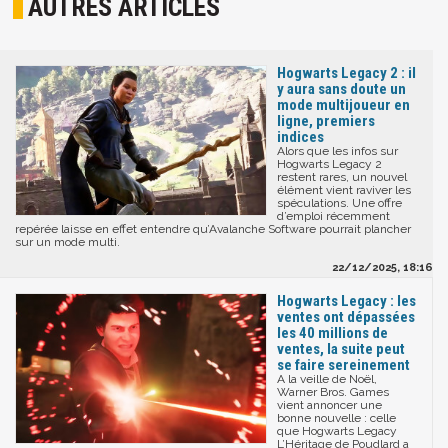
AUTRES ARTICLES
Hogwarts Legacy 2 : il
y aura sans doute un
mode multijoueur en
ligne, premiers
indices
Alors que les infos sur
Hogwarts Legacy 2
restent rares, un nouvel
élément vient raviver les
spéculations. Une offre
d’emploi récemment
repérée laisse en effet entendre qu’Avalanche Software pourrait plancher
sur un mode multi.
22/12/2025, 18:16
Hogwarts Legacy : les
ventes ont dépassées
les 40 millions de
ventes, la suite peut
se faire sereinement
A la veille de Noël,
Warner Bros. Games
vient annoncer une
bonne nouvelle : celle
que Hogwarts Legacy
L’Héritage de Poudlard a