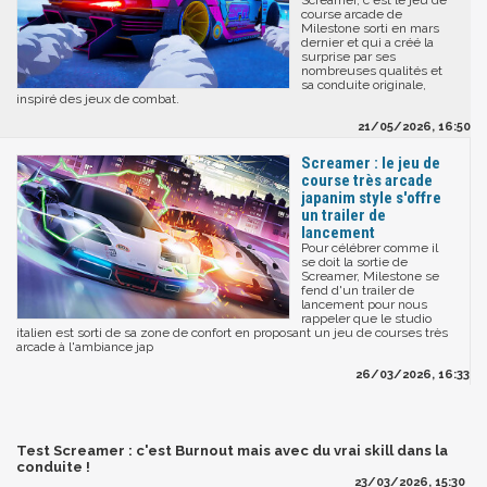
Screamer, c'est le jeu de
course arcade de
Milestone sorti en mars
dernier et qui a créé la
surprise par ses
nombreuses qualités et
sa conduite originale,
inspiré des jeux de combat.
21/05/2026, 16:50
Screamer : le jeu de
course très arcade
japanim style s'offre
un trailer de
lancement
Pour célébrer comme il
se doit la sortie de
Screamer, Milestone se
fend d'un trailer de
lancement pour nous
rappeler que le studio
italien est sorti de sa zone de confort en proposant un jeu de courses très
arcade à l'ambiance jap
26/03/2026, 16:33
Test Screamer : c'est Burnout mais avec du vrai skill dans la
conduite !
23/03/2026, 15:30