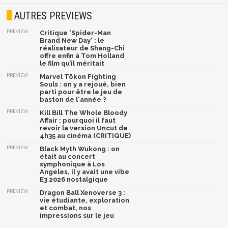
AUTRES PREVIEWS
PREVIEW
Critique 'Spider-Man
Brand New Day' : le
réalisateur de Shang-Chi
offre enfin à Tom Holland
le film qu’il méritait
PREVIEW
Marvel Tōkon Fighting
Souls : on y a rejoué, bien
parti pour être le jeu de
baston de l'année ?
PREVIEW
Kill Bill The Whole Bloody
Affair : pourquoi il faut
revoir la version Uncut de
4h35 au cinéma (CRITIQUE)
PREVIEW
Black Myth Wukong : on
était au concert
symphonique à Los
Angeles, il y avait une vibe
E3 2026 nostalgique
PREVIEW
Dragon Ball Xenoverse 3 :
vie étudiante, exploration
et combat, nos
impressions sur le jeu