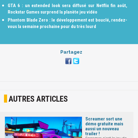
GTA 6 : un extended look sera diffusé sur Netflix fin août,
Rockstar Games surprend la planète jeu vidéo
Phantom Blade Zero : le développement est bouclé, rendez-
vous la semaine prochaine pour du très lourd
Partagez
AUTRES ARTICLES
Screamer sort une
démo gratuite mais
aussi un nouveau
trailer !