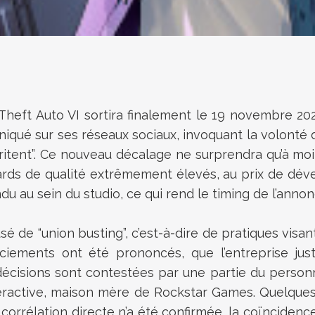
Theft Auto VI sortira finalement le 19 novembre 202
ué sur ses réseaux sociaux, invoquant la volonté de
méritent”. Ce nouveau décalage ne surprendra qu’à mo
dards de qualité extrêmement élevés, au prix de dé
du au sein du studio, ce qui rend le timing de l’anno
sé de “union busting”, c’est-à-dire de pratiques visa
ciements ont été prononcés, que l’entreprise just
 décisions sont contestées par une partie du personn
eractive, maison mère de Rockstar Games. Quelques 
corrélation directe n’a été confirmée, la coïncidenc