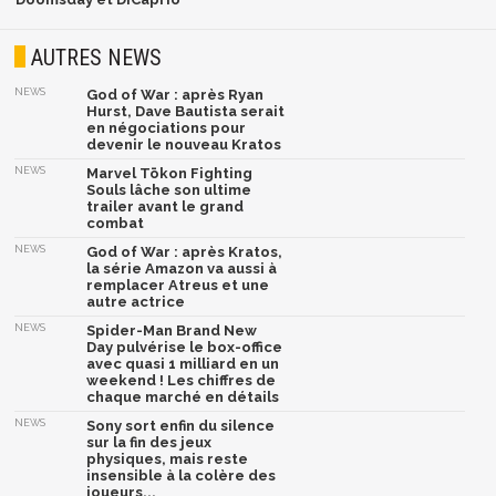
AUTRES NEWS
NEWS
God of War : après Ryan
Hurst, Dave Bautista serait
en négociations pour
devenir le nouveau Kratos
NEWS
Marvel Tōkon Fighting
Souls lâche son ultime
trailer avant le grand
combat
NEWS
God of War : après Kratos,
la série Amazon va aussi à
remplacer Atreus et une
autre actrice
NEWS
Spider-Man Brand New
Day pulvérise le box-office
avec quasi 1 milliard en un
weekend ! Les chiffres de
chaque marché en détails
NEWS
Sony sort enfin du silence
sur la fin des jeux
physiques, mais reste
insensible à la colère des
joueurs...