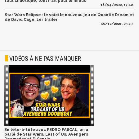
tout chaotique, tout irait pour le mieux
18/04/2022, 17:42
Star Wars Eclipse : le voici le nouveau jeu de Quantic Dream et
de David Cage, 1er trailer
10/12/2021, 03:29
VIDÉOS À NE PAS MANQUER
En tête-à-tête avec PEDRO PASCAL, on a
parlé de Star Wars, Last of Us, Avengers
Doomsday et DiCaprio