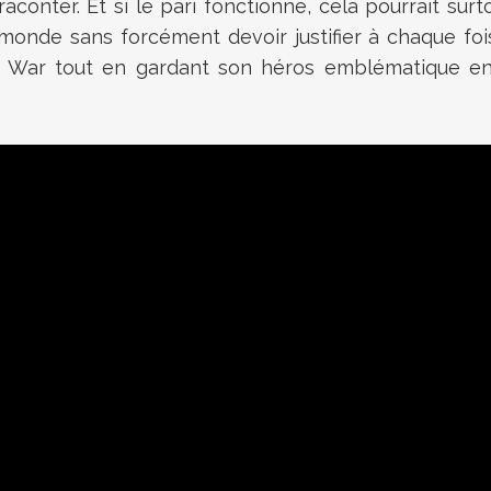
raconter. Et si le pari fonctionne, cela pourrait su
monde sans forcément devoir justifier à chaque fois
of War tout en gardant son héros emblématique en