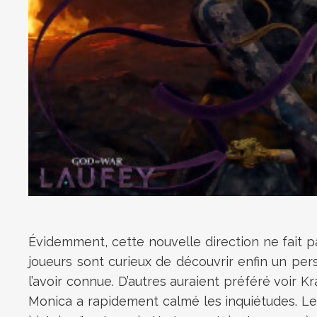
Évidemment, cette nouvelle direction ne fait pas
joueurs sont curieux de découvrir enfin un pe
l’avoir connue. D’autres auraient préféré voir
Monica a rapidement calmé les inquiétudes. L