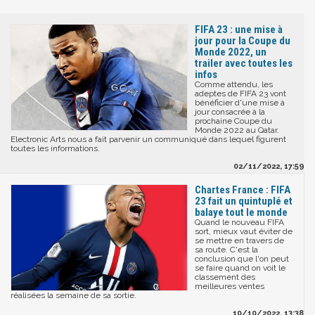
FIFA 23 : une mise à
jour pour la Coupe du
Monde 2022, un
trailer avec toutes les
infos
Comme attendu, les
adeptes de FIFA 23 vont
bénéficier d'une mise à
jour consacrée à la
prochaine Coupe du
Monde 2022 au Qatar.
Electronic Arts nous a fait parvenir un communiqué dans lequel figurent
toutes les informations.
02/11/2022, 17:59
Chartes France : FIFA
23 fait un quintuplé et
balaye tout le monde
Quand le nouveau FIFA
sort, mieux vaut éviter de
se mettre en travers de
sa route. C'est la
conclusion que l'on peut
se faire quand on voit le
classement des
meilleures ventes
réalisées la semaine de sa sortie.
10/10/2022, 13:38