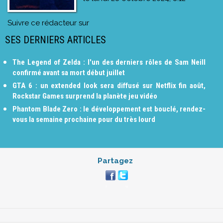
Suivre ce rédacteur sur
SES DERNIERS ARTICLES
The Legend of Zelda : l'un des derniers rôles de Sam Neill
confirmé avant sa mort début juillet
GTA 6 : un extended look sera diffusé sur Netflix fin août,
Rockstar Games surprend la planète jeu vidéo
Phantom Blade Zero : le développement est bouclé, rendez-
vous la semaine prochaine pour du très lourd
Partagez