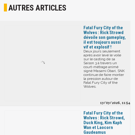
AUTRES ARTICLES
Fatal Fury City of the
Wolves : Rick Strowd
dévoile son gameplay,
il est toujours aussi
vif et explosif !
Deux jours seulement
après avoir levé le voile
sur le casting de sa
Saison 3 à travers un
court-métrage animé
signé Masami Obari, SNK
continue de faire monter
la pression autour de
Fatal Fury City of the
Wolves.
17/07/2026, 11:54
Fatal Fury City of the
Wolves : Rick Strowd,
Duck King, Kim Kaph
Wan et Laocorn
Gaudeamus