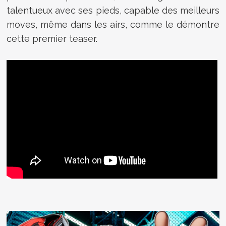
talentueux avec ses pieds, capable des meilleurs
moves, même dans les airs, comme le démontre
cette premier teaser.