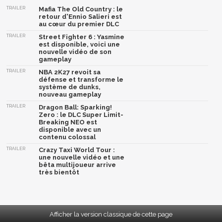
TRAILER
Mafia The Old Country : le
retour d'Ennio Salieri est
au cœur du premier DLC
TRAILER
Street Fighter 6 : Yasmine
est disponible, voici une
nouvelle vidéo de son
gameplay
TRAILER
NBA 2K27 revoit sa
défense et transforme le
système de dunks,
nouveau gameplay
TRAILER
Dragon Ball: Sparking!
Zero : le DLC Super Limit-
Breaking NEO est
disponible avec un
contenu colossal
TRAILER
Crazy Taxi World Tour :
une nouvelle vidéo et une
bêta multijoueur arrive
très bientôt
Afficher la version classique de cette page