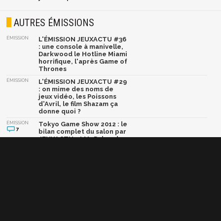
AUTRES ÉMISSIONS
ÉMISSION
L'ÉMISSION JEUXACTU #36
: une console à manivelle,
Darkwood le Hotline Miami
horrifique, l'après Game of
Thrones
ÉMISSION
L'ÉMISSION JEUXACTU #29
: on mime des noms de
jeux vidéo, les Poissons
d'Avril, le film Shazam ça
donne quoi ?
ÉMISSION
Tokyo Game Show 2012 : le
7
bilan complet du salon par
JEUXACTU et Mr Pulvarde
ÉMISSION
Tokyo Game Show 2012 :
JEUXACTU fait le bilan du
Jour #2 de nuit en vidéo
ÉMISSION
Tokyo Game Show 2012 :
3
bilan du Jour #1 par
JEUXACTU