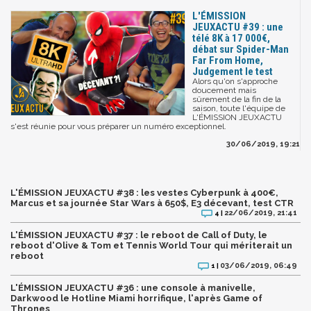
L'ÉMISSION
JEUXACTU #39 : une
télé 8K à 17 000€,
débat sur Spider-Man
Far From Home,
Judgement le test
Alors qu'on s'approche
doucement mais
sûrement de la fin de la
saison, toute l'équipe de
L'ÉMISSION JEUXACTU
s'est réunie pour vous préparer un numéro exceptionnel.
30/06/2019, 19:21
L'ÉMISSION JEUXACTU #38 : les vestes Cyberpunk à 400€,
Marcus et sa journée Star Wars à 650$, E3 décevant, test CTR
22/06/2019, 21:41
4 |
L'ÉMISSION JEUXACTU #37 : le reboot de Call of Duty, le
reboot d'Olive & Tom et Tennis World Tour qui mériterait un
reboot
03/06/2019, 06:49
1 |
L'ÉMISSION JEUXACTU #36 : une console à manivelle,
Darkwood le Hotline Miami horrifique, l'après Game of
Thrones