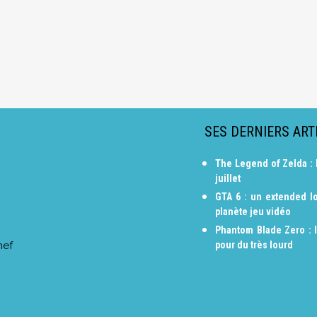
SES DERNIERS ART
The Legend of Zelda : 
juillet
GTA 6 : un extended lo
planète jeu vidéo
Phantom Blade Zero : 
hef
pour du très lourd