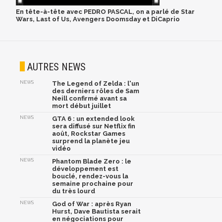
En tête-à-tête avec PEDRO PASCAL, on a parlé de Star
Wars, Last of Us, Avengers Doomsday et DiCaprio
AUTRES NEWS
NEWS
The Legend of Zelda : l'un
des derniers rôles de Sam
Neill confirmé avant sa
mort début juillet
NEWS
GTA 6 : un extended look
sera diffusé sur Netflix fin
août, Rockstar Games
surprend la planète jeu
vidéo
NEWS
Phantom Blade Zero : le
développement est
bouclé, rendez-vous la
semaine prochaine pour
du très lourd
NEWS
God of War : après Ryan
Hurst, Dave Bautista serait
en négociations pour