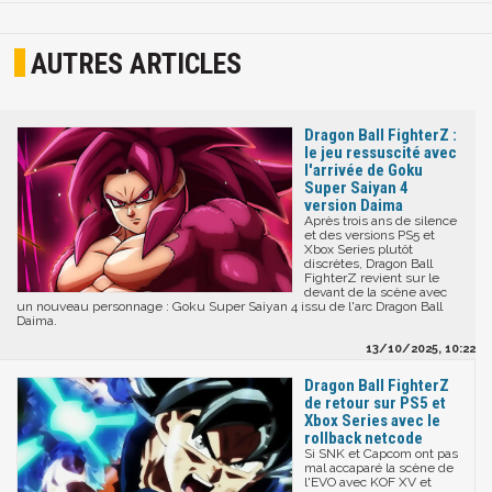
AUTRES ARTICLES
Dragon Ball FighterZ :
le jeu ressuscité avec
l'arrivée de Goku
Super Saiyan 4
version Daima
Après trois ans de silence
et des versions PS5 et
Xbox Series plutôt
discrètes, Dragon Ball
FighterZ revient sur le
devant de la scène avec
un nouveau personnage : Goku Super Saiyan 4 issu de l'arc Dragon Ball
Daima.
13/10/2025, 10:22
Dragon Ball FighterZ
de retour sur PS5 et
Xbox Series avec le
rollback netcode
Si SNK et Capcom ont pas
mal accaparé la scène de
l'EVO avec KOF XV et