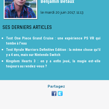
Benjamin Betaux
le
mardi 20 juin 2017, 11:13
SES DERNIERS ARTICLES
Test One Piece Grand Cruise : une expérience PS VR qui
tombe à l'eau
Test Hyrule Warriors Definitive Edition : la même chose qu'il
y a 4 ans, mais sur Nintendo Switch
Kingdom Hearts 3 : on y a enfin joué, la magie est-elle
toujours au rendez-vous ?
Partagez