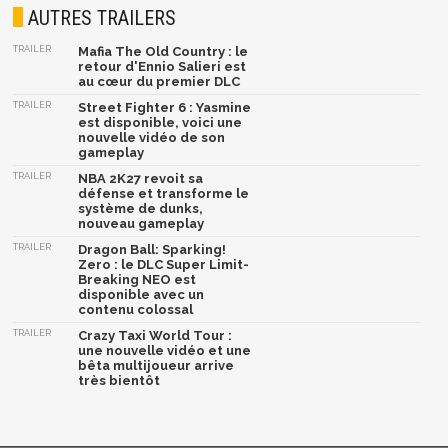
AUTRES TRAILERS
TRAILER
Mafia The Old Country : le
retour d'Ennio Salieri est
au cœur du premier DLC
TRAILER
Street Fighter 6 : Yasmine
est disponible, voici une
nouvelle vidéo de son
gameplay
TRAILER
NBA 2K27 revoit sa
défense et transforme le
système de dunks,
nouveau gameplay
TRAILER
Dragon Ball: Sparking!
Zero : le DLC Super Limit-
Breaking NEO est
disponible avec un
contenu colossal
TRAILER
Crazy Taxi World Tour :
une nouvelle vidéo et une
bêta multijoueur arrive
très bientôt