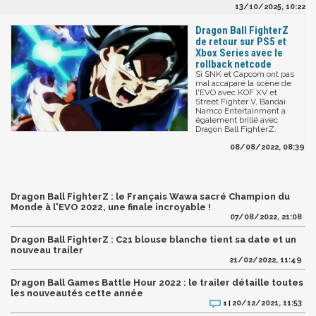
13/10/2025, 10:22
Dragon Ball FighterZ
de retour sur PS5 et
Xbox Series avec le
rollback netcode
Si SNK et Capcom ont pas
mal accaparé la scène de
l'EVO avec KOF XV et
Street Fighter V, Bandai
Namco Entertainment a
également brillé avec
Dragon Ball FighterZ.
08/08/2022, 08:39
Dragon Ball FighterZ : le Français Wawa sacré Champion du
Monde à l'EVO 2022, une finale incroyable !
07/08/2022, 21:08
Dragon Ball FighterZ : C21 blouse blanche tient sa date et un
nouveau trailer
21/02/2022, 11:49
Dragon Ball Games Battle Hour 2022 : le trailer détaille toutes
les nouveautés cette année
20/12/2021, 11:53
1 |