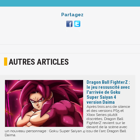
Partagez
AUTRES ARTICLES
Dragon Ball FighterZ :
le jeu ressuscité avec
l'arrivée de Goku
Super Saiyan 4
version Daima
Après trois ans de silence
et des versions PS5 et
Xbox Series plutôt
discrètes, Dragon Ball
FighterZ revient sur le
devant de la scène avec
un nouveau personnage : Goku Super Saiyan 4 issu de l'arc Dragon Ball
Daima.