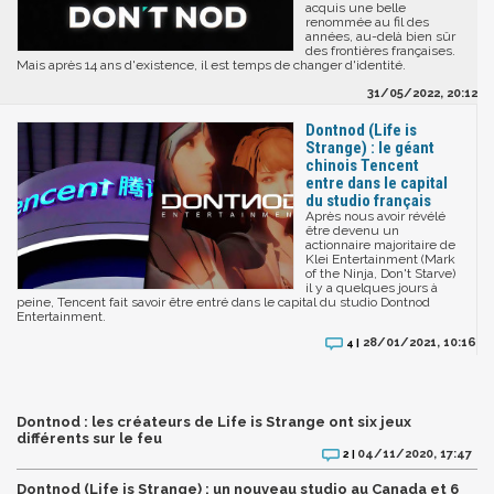
acquis une belle
renommée au fil des
années, au-delà bien sûr
des frontières françaises.
Mais après 14 ans d'existence, il est temps de changer d'identité.
31/05/2022, 20:12
Dontnod (Life is
Strange) : le géant
chinois Tencent
entre dans le capital
du studio français
Après nous avoir révélé
être devenu un
actionnaire majoritaire de
Klei Entertainment (Mark
of the Ninja, Don't Starve)
il y a quelques jours à
peine, Tencent fait savoir être entré dans le capital du studio Dontnod
Entertainment.
28/01/2021, 10:16
4 |
Dontnod : les créateurs de Life is Strange ont six jeux
différents sur le feu
04/11/2020, 17:47
2 |
Dontnod (Life is Strange) : un nouveau studio au Canada et 6