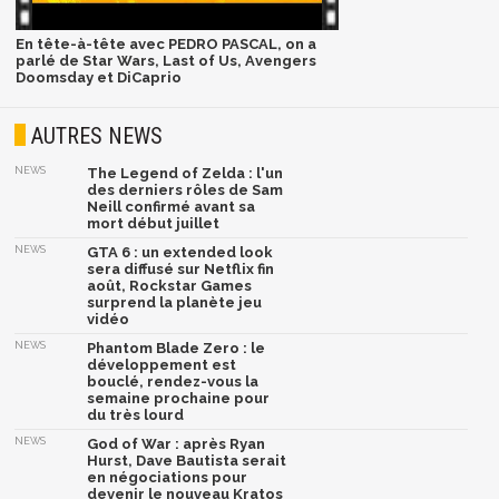
En tête-à-tête avec PEDRO PASCAL, on a
parlé de Star Wars, Last of Us, Avengers
Doomsday et DiCaprio
AUTRES NEWS
NEWS
The Legend of Zelda : l'un
des derniers rôles de Sam
Neill confirmé avant sa
mort début juillet
NEWS
GTA 6 : un extended look
sera diffusé sur Netflix fin
août, Rockstar Games
surprend la planète jeu
vidéo
NEWS
Phantom Blade Zero : le
développement est
bouclé, rendez-vous la
semaine prochaine pour
du très lourd
NEWS
God of War : après Ryan
Hurst, Dave Bautista serait
en négociations pour
devenir le nouveau Kratos