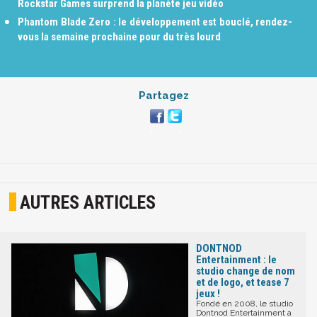
Rockstar Games surprend la planète jeu vidéo
Phantom Blade Zero : le développement est bouclé, rendez-
vous la semaine prochaine pour du très lourd
Partagez
AUTRES ARTICLES
DONTNOD
Entertainment : le
studio change de nom
et de logo, et tease 7
jeux !
Fondé en 2008, le studio
Dontnod Entertainment a