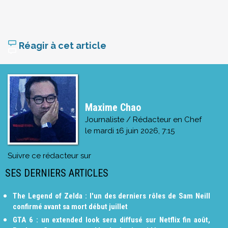
Réagir à cet article
Maxime Chao
Journaliste / Rédacteur en Chef
le
mardi 16 juin 2026, 7:15
Suivre ce rédacteur sur
SES DERNIERS ARTICLES
The Legend of Zelda : l'un des derniers rôles de Sam Neill
confirmé avant sa mort début juillet
GTA 6 : un extended look sera diffusé sur Netflix fin août,