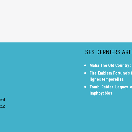
SES DERNIERS ART
Mafia The Old Country :
Fire Emblem Fortune's
lignes temporelles
Tomb Raider Legacy o
impitoyables
hef
:12