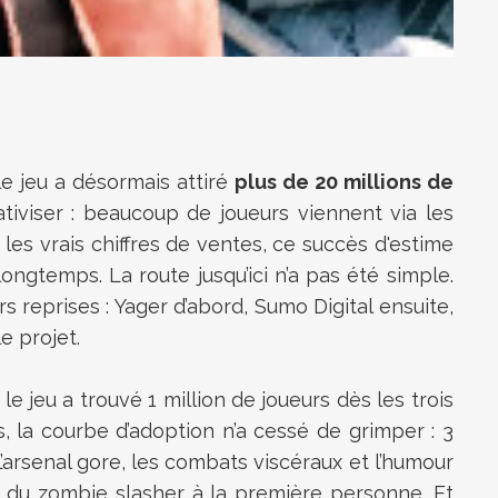
e jeu a désormais attiré
plus de 20 millions de
ativiser : beaucoup de joueurs viennent via les
 les vrais chiffres de ventes, ce succès d'estime
longtemps. La route jusqu’ici n’a pas été simple.
 reprises : Yager d’abord, Sumo Digital ensuite,
e projet.
e jeu a trouvé 1 million de joueurs dès les trois
 la courbe d’adoption n’a cessé de grimper : 3
L’arsenal gore, les combats viscéraux et l’humour
 du zombie slasher à la première personne. Et