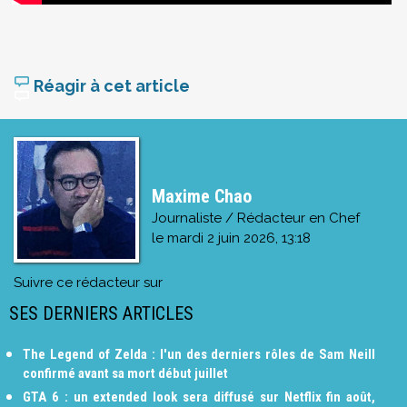
Réagir à cet article
Maxime Chao
Journaliste / Rédacteur en Chef
le
mardi 2 juin 2026, 13:18
Suivre ce rédacteur sur
SES DERNIERS ARTICLES
The Legend of Zelda : l'un des derniers rôles de Sam Neill
confirmé avant sa mort début juillet
GTA 6 : un extended look sera diffusé sur Netflix fin août,