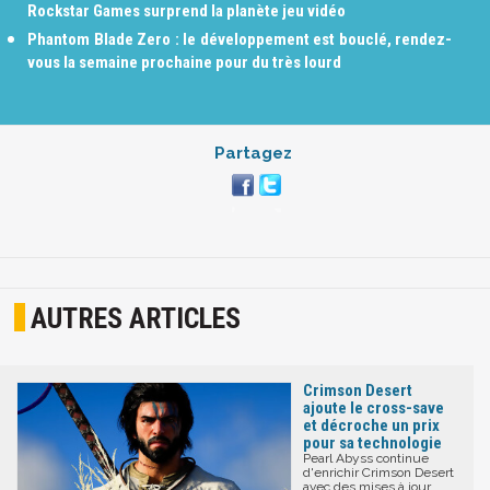
Rockstar Games surprend la planète jeu vidéo
Phantom Blade Zero : le développement est bouclé, rendez-
vous la semaine prochaine pour du très lourd
Partagez
AUTRES ARTICLES
Crimson Desert
ajoute le cross-save
et décroche un prix
pour sa technologie
Pearl Abyss continue
d'enrichir Crimson Desert
avec des mises à jour