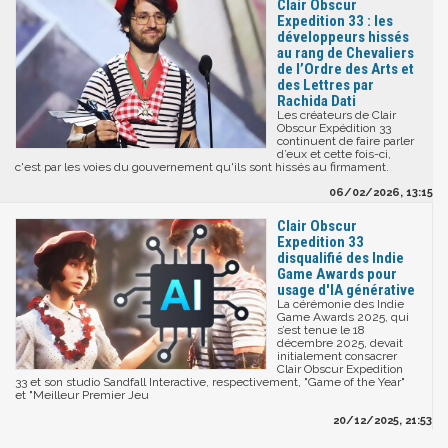
Clair Obscur
Expedition 33 : les
développeurs hissés
au rang de Chevaliers
de l’Ordre des Arts et
des Lettres par
Rachida Dati
Les créateurs de Clair
Obscur Expédition 33
continuent de faire parler
d’eux et cette fois-ci,
c'est par les voies du gouvernement qu'ils sont hissés au firmament.
06/02/2026, 13:15
Clair Obscur
Expedition 33
disqualifié des Indie
Game Awards pour
usage d'IA générative
La cérémonie des Indie
Game Awards 2025, qui
s’est tenue le 18
décembre 2025, devait
initialement consacrer
Clair Obscur Expedition
33 et son studio Sandfall Interactive, respectivement, "Game of the Year"
et "Meilleur Premier Jeu
20/12/2025, 21:53