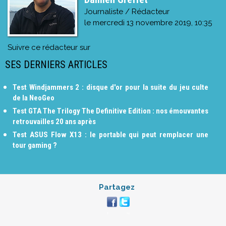
Journaliste / Rédacteur
le
mercredi 13 novembre 2019, 10:35
Suivre ce rédacteur sur
SES DERNIERS ARTICLES
Test Windjammers 2 : disque d'or pour la suite du jeu culte
de la NeoGeo
Test GTA The Trilogy The Definitive Edition : nos émouvantes
retrouvailles 20 ans après
Test ASUS Flow X13 : le portable qui peut remplacer une
tour gaming ?
Partagez