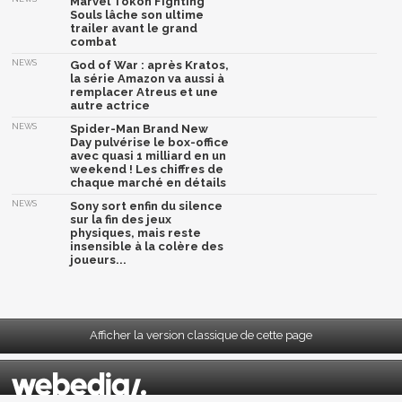
Marvel Tōkon Fighting
Souls lâche son ultime
trailer avant le grand
combat
NEWS
God of War : après Kratos,
la série Amazon va aussi à
remplacer Atreus et une
autre actrice
NEWS
Spider-Man Brand New
Day pulvérise le box-office
avec quasi 1 milliard en un
weekend ! Les chiffres de
chaque marché en détails
NEWS
Sony sort enfin du silence
sur la fin des jeux
physiques, mais reste
insensible à la colère des
joueurs...
Afficher la version classique de cette page