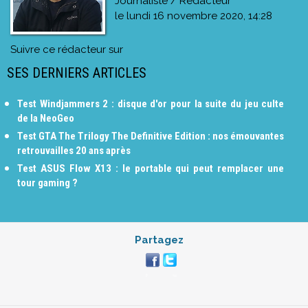
Journaliste / Rédacteur
le
lundi 16 novembre 2020, 14:28
Suivre ce rédacteur sur
SES DERNIERS ARTICLES
Test Windjammers 2 : disque d'or pour la suite du jeu culte
de la NeoGeo
Test GTA The Trilogy The Definitive Edition : nos émouvantes
retrouvailles 20 ans après
Test ASUS Flow X13 : le portable qui peut remplacer une
tour gaming ?
Partagez