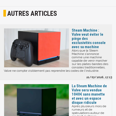
AUTRES ARTICLES
Steam Machine :
Valve veut éviter le
piège des
exclusivités console
avec sa machine
Alors que la Steam
Machine s'annonce
comme une machine
capable de venir marcher
sur les plates-bandes des
consoles traditionnelles,
Valve ne compte visiblement pas reprendre les codes de l'industrie.
21/07/2026, 17:13
La Steam Machine de
Valve sera vendue
1040€ sans manette
et avec un espace
disque ridicule
Après plusieurs mois de
rumeurs et de
spéculations autour de