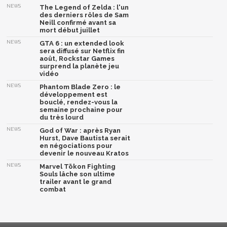
NEWS
The Legend of Zelda : l'un
des derniers rôles de Sam
Neill confirmé avant sa
mort début juillet
NEWS
GTA 6 : un extended look
sera diffusé sur Netflix fin
août, Rockstar Games
surprend la planète jeu
vidéo
NEWS
Phantom Blade Zero : le
développement est
bouclé, rendez-vous la
semaine prochaine pour
du très lourd
NEWS
God of War : après Ryan
Hurst, Dave Bautista serait
en négociations pour
devenir le nouveau Kratos
NEWS
Marvel Tōkon Fighting
Souls lâche son ultime
trailer avant le grand
combat