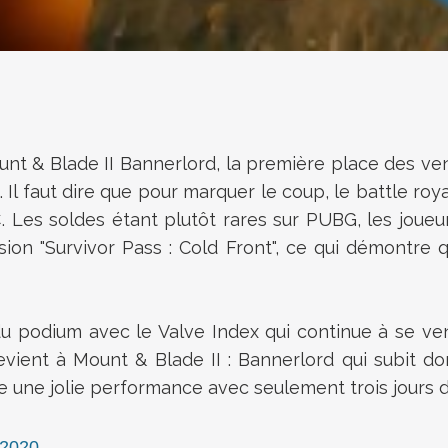
t & Blade II Bannerlord, la première place des ve
 Il faut dire que pour marquer le coup, le battle roy
9€. Les soldes étant plutôt rares sur PUBG, les joue
on "Survivor Pass : Cold Front", ce qui démontre que
du podium avec le Valve Index qui continue à se ven
evient à Mount & Blade II : Bannerlord qui subit do
 une jolie performance avec seulement trois jours d
 2020