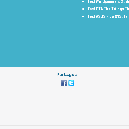
Test Windjammers 2 : di
Test GTA The Trilogy Th
Test ASUS Flow X13 : le
Partagez