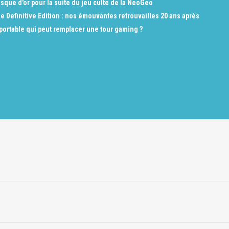
sque d'or pour la suite du jeu culte de la NeoGeo
e Definitive Edition : nos émouvantes retrouvailles 20 ans après
 portable qui peut remplacer une tour gaming ?