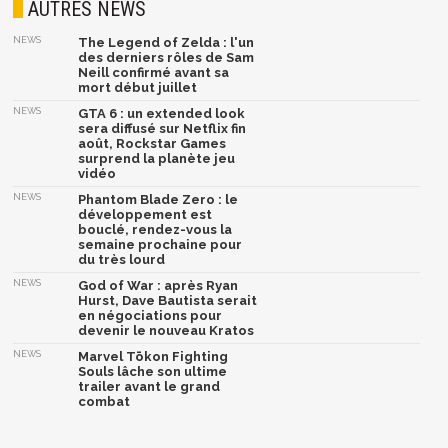
AUTRES NEWS
NEWS
The Legend of Zelda : l'un
des derniers rôles de Sam
Neill confirmé avant sa
mort début juillet
NEWS
GTA 6 : un extended look
sera diffusé sur Netflix fin
août, Rockstar Games
surprend la planète jeu
vidéo
NEWS
Phantom Blade Zero : le
développement est
bouclé, rendez-vous la
semaine prochaine pour
du très lourd
NEWS
God of War : après Ryan
Hurst, Dave Bautista serait
en négociations pour
devenir le nouveau Kratos
NEWS
Marvel Tōkon Fighting
Souls lâche son ultime
trailer avant le grand
combat