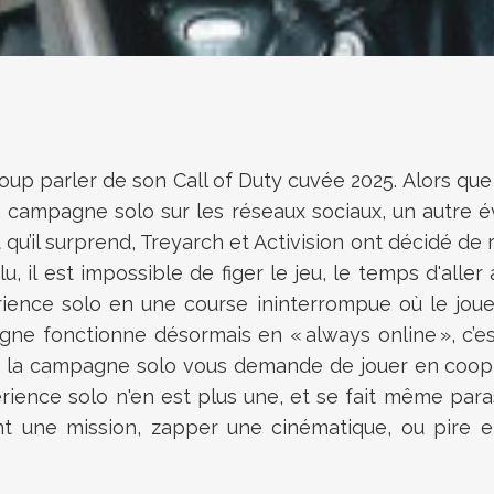
up parler de son Call of Duty cuvée 2025. Alors que le
a campagne solo sur les réseaux sociaux, un autre 
t qu’il surprend, Treyarch et Activision ont décidé d
, il est impossible de figer le jeu, le temps d'aller
périence solo en une course ininterrompue où le joue
agne fonctionne désormais en « always online », c’
que la campagne solo vous demande de jouer en coop,
érience solo n'en est plus une, et se fait même par
t une mission, zapper une cinématique, ou pire 