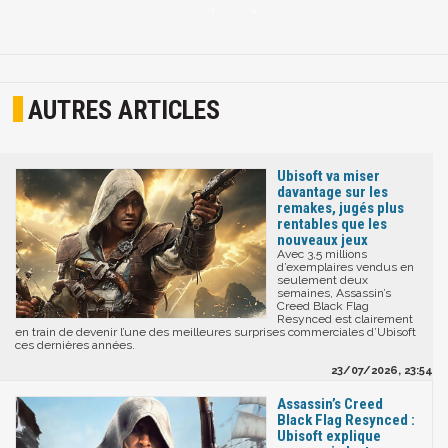
AUTRES ARTICLES
Ubisoft va miser
davantage sur les
remakes, jugés plus
rentables que les
nouveaux jeux
Avec 3,5 millions
d’exemplaires vendus en
seulement deux
semaines, Assassin’s
Creed Black Flag
Resynced est clairement
en train de devenir l’une des meilleures surprises commerciales d’Ubisoft
ces dernières années.
23/07/2026, 23:54
Assassin’s Creed
Black Flag Resynced :
Ubisoft explique