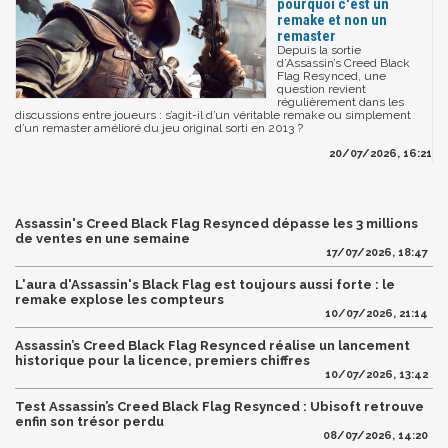
pourquoi c'est un
remake et non un
remaster
Depuis la sortie
d’Assassin’s Creed Black
Flag Resynced, une
question revient
régulièrement dans les
discussions entre joueurs : s’agit-il d’un véritable remake ou simplement
d’un remaster amélioré du jeu original sorti en 2013 ?
20/07/2026, 16:21
Assassin's Creed Black Flag Resynced dépasse les 3 millions
de ventes en une semaine
17/07/2026, 18:47
L'aura d'Assassin's Black Flag est toujours aussi forte : le
remake explose les compteurs
10/07/2026, 21:14
Assassin’s Creed Black Flag Resynced réalise un lancement
historique pour la licence, premiers chiffres
10/07/2026, 13:42
Test Assassin’s Creed Black Flag Resynced : Ubisoft retrouve
enfin son trésor perdu
08/07/2026, 14:20