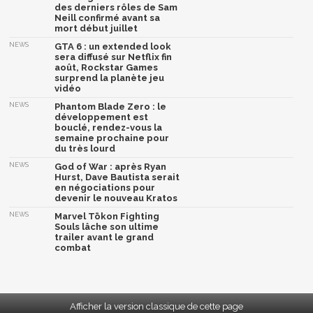
des derniers rôles de Sam
Neill confirmé avant sa
mort début juillet
NEWS
GTA 6 : un extended look
sera diffusé sur Netflix fin
août, Rockstar Games
surprend la planète jeu
vidéo
NEWS
Phantom Blade Zero : le
développement est
bouclé, rendez-vous la
semaine prochaine pour
du très lourd
NEWS
God of War : après Ryan
Hurst, Dave Bautista serait
en négociations pour
devenir le nouveau Kratos
NEWS
Marvel Tōkon Fighting
Souls lâche son ultime
trailer avant le grand
combat
Afficher la version classique de cette page