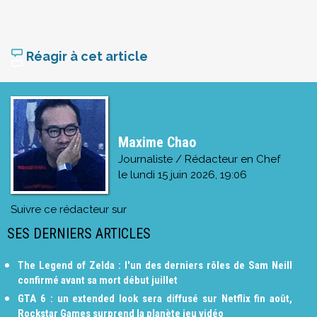
Réagir à cet article
Maxime Chao
Journaliste / Rédacteur en Chef
le
lundi 15 juin 2026, 19:06
Suivre ce rédacteur sur
SES DERNIERS ARTICLES
The Legend of Zelda : l'un des derniers rôles de Sam Neill
confirmé avant sa mort début juillet
GTA 6 : un extended look sera diffusé sur Netflix fin août,
Rockstar Games surprend la planète jeu vidéo