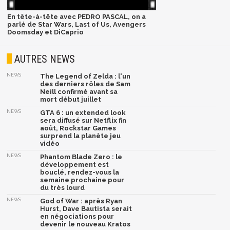
En tête-à-tête avec PEDRO PASCAL, on a
parlé de Star Wars, Last of Us, Avengers
Doomsday et DiCaprio
AUTRES NEWS
NEWS
The Legend of Zelda : l'un
des derniers rôles de Sam
Neill confirmé avant sa
mort début juillet
NEWS
GTA 6 : un extended look
sera diffusé sur Netflix fin
août, Rockstar Games
surprend la planète jeu
vidéo
NEWS
Phantom Blade Zero : le
développement est
bouclé, rendez-vous la
semaine prochaine pour
du très lourd
NEWS
God of War : après Ryan
Hurst, Dave Bautista serait
en négociations pour
devenir le nouveau Kratos