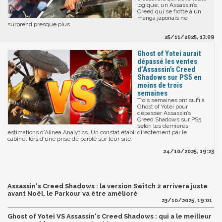
logique, un Assassin’s
Creed qui se frotte à un
manga japonais ne
surprend presque plus.
25/11/2025, 13:09
Ghost of Yotei aurait
dépassé les ventes
d’Assassin’s Creed
Shadows sur PS5 en
moins de trois
semaines
Trois semaines ont suffi à
Ghost of Yotei pour
dépasser Assassin’s
Creed Shadows sur PS5,
selon les dernières
estimations d’Alinea Analytics. Un constat établi directement par le
cabinet lors d'une prise de parole sur leur site.
24/10/2025, 19:23
Assassin's Creed Shadows : la version Switch 2 arrivera juste
avant Noël, le Parkour va être amélioré
23/10/2025, 19:01
Ghost of Yotei VS Assassin's Creed Shadows : qui a le meilleur