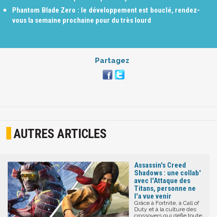
Phantom Blade Zero : le développement est bouclé, rendez-
vous la semaine prochaine pour du très lourd
Partagez
AUTRES ARTICLES
Assassin's Creed
Shadows : une collab'
avec l'Attaque des
Titans, personne ne
l'a vue venir
Grâce à Fortnite, à Call of
Duty et à la culture des
crossovers qui défie toute