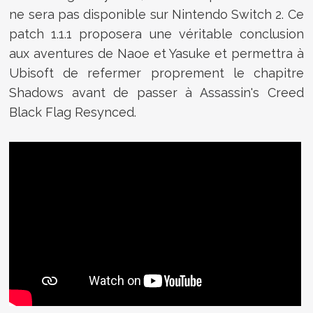
ne sera pas disponible sur Nintendo Switch 2. Ce
patch 1.1.1 proposera une véritable conclusion
aux aventures de Naoe et Yasuke et permettra à
Ubisoft de refermer proprement le chapitre
Shadows avant de passer à Assassin's Creed
Black Flag Resynced.