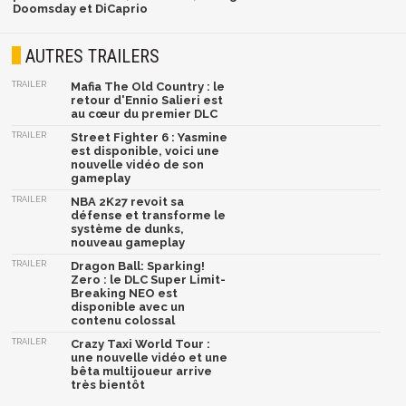
Doomsday et DiCaprio
AUTRES TRAILERS
TRAILER
Mafia The Old Country : le
retour d'Ennio Salieri est
au cœur du premier DLC
TRAILER
Street Fighter 6 : Yasmine
est disponible, voici une
nouvelle vidéo de son
gameplay
TRAILER
NBA 2K27 revoit sa
défense et transforme le
système de dunks,
nouveau gameplay
TRAILER
Dragon Ball: Sparking!
Zero : le DLC Super Limit-
Breaking NEO est
disponible avec un
contenu colossal
TRAILER
Crazy Taxi World Tour :
une nouvelle vidéo et une
bêta multijoueur arrive
très bientôt