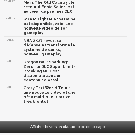
TRAILER
Mafia The Old Country : le
retour d'Ennio Salieri est
au cœur du premier DLC
TRAILER
Street Fighter 6 : Yasmine
est disponible, voici une
nouvelle vidéo de son
gameplay
TRAILER
NBA 2K27 revoit sa
défense et transforme le
système de dunks,
nouveau gameplay
TRAILER
Dragon Ball: Sparking!
Zero : le DLC Super Limit-
Breaking NEO est
disponible avec un
contenu colossal
TRAILER
Crazy Taxi World Tour :
une nouvelle vidéo et une
bêta multijoueur arrive
très bientôt
Afficher la version classique de cette page