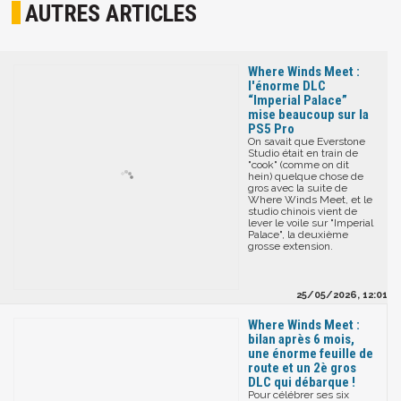
AUTRES ARTICLES
Where Winds Meet :
l'énorme DLC
“Imperial Palace”
mise beaucoup sur la
PS5 Pro
On savait que Everstone
Studio était en train de
"cook" (comme on dit
hein) quelque chose de
gros avec la suite de
Where Winds Meet, et le
studio chinois vient de
lever le voile sur "Imperial
Palace", la deuxième
grosse extension.
25/05/2026, 12:01
Where Winds Meet :
bilan après 6 mois,
une énorme feuille de
route et un 2è gros
DLC qui débarque !
Pour célébrer ses six