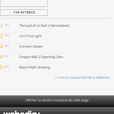
TOP ATTENTE
1
JEU
The Last of Us Part 2 Remastered
2
JEU
007 First Light
3
JEU
Crimson Desert
4
JEU
Dragon Ball Z Sparking Zero
5
JEU
Black Myth Wukong
>> Voir le classement de la rédaction
Afficher la version classique de cette page