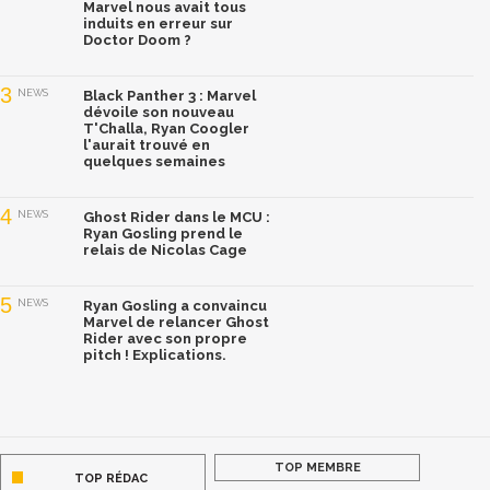
Marvel nous avait tous
induits en erreur sur
Doctor Doom ?
3
NEWS
Black Panther 3 : Marvel
dévoile son nouveau
T'Challa, Ryan Coogler
l'aurait trouvé en
quelques semaines
4
NEWS
Ghost Rider dans le MCU :
Ryan Gosling prend le
relais de Nicolas Cage
5
NEWS
Ryan Gosling a convaincu
Marvel de relancer Ghost
Rider avec son propre
pitch ! Explications.
TOP MEMBRE
TOP RÉDAC