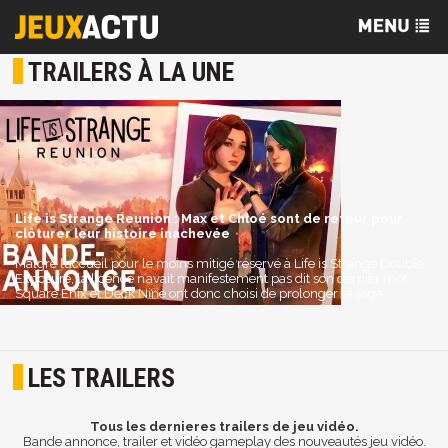
TRAILERS À LA UNE
Life is Strange Reunion : Max et Chloé sont de retour pour
clôturer leur histoire inachevée
Malgré l’accueil pour le moins mitigé réservé à Life is Strange Double
Exposure, la licence n’avait manifestement pas dit son dernier mot.
Square Enix et Deck Nine ont donc choisi de prolonger la saga.
LES TRAILERS
Tous les dernieres trailers de jeu vidéo.
Bande annonce, trailer et vidéo gameplay des nouveautés jeu vidéo.