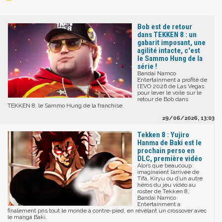
Bob est de retour
dans TEKKEN 8 : un
gabarit imposant, une
agilité intacte, c'est
le Sammo Hung de la
série !
Bandai Namco
Entertainment a profité de
l’EVO 2026 de Las Vegas
pour lever le voile sur le
retour de Bob dans
TEKKEN 8, le Sammo Hung de la franchise.
29/06/2026, 13:03
Tekken 8 : Yujiro
Hanma de Baki est le
prochain perso en
DLC, première vidéo
Alors que beaucoup
imaginaient l’arrivée de
Tifa, Kiryu ou d’un autre
héros du jeu vidéo au
roster de Tekken 8,
Bandai Namco
Entertainment a
finalement pris tout le monde à contre-pied, en révélant un crossover avec
le manga Baki.